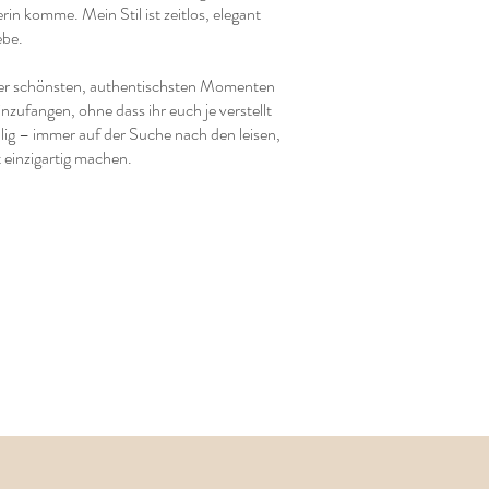
in komme. Mein Stil ist zeitlos, elegant
ebe.
urer schönsten, authentischsten Momenten
nzufangen, ohne dass ihr euch je verstellt
ällig – immer auf der Suche nach den leisen,
einzigartig machen.