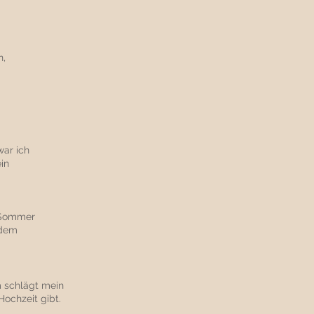
n,
war ich
in
 Sommer
 dem
m schlägt mein
Hochzeit gibt.