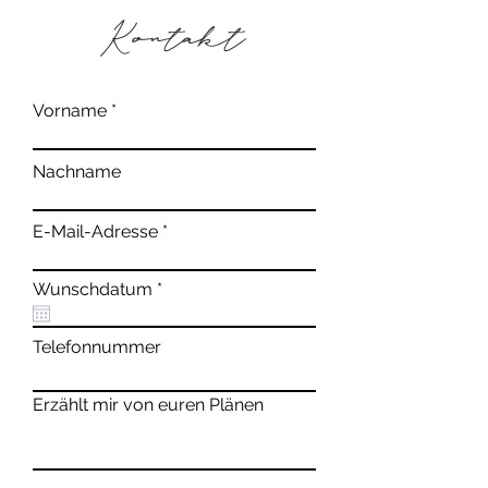
Kontakt
Vorname
Nachname
E-Mail-Adresse
r
Wunschdatum
*
e
q
u
Telefonnummer
i
r
e
Erzählt mir von euren Plänen
d