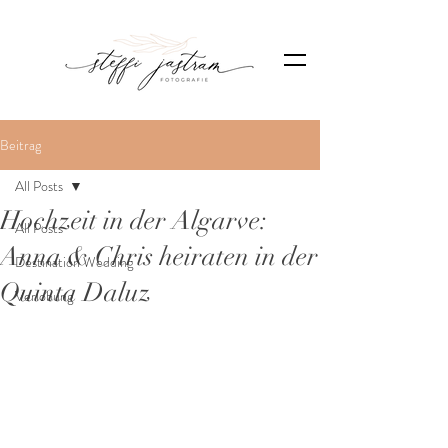
Beitrag
All Posts
Hochzeit in der Algarve:
All Posts
Anna & Chris heiraten in der
Destination Wedding
Quinta Daluz
Verlobung