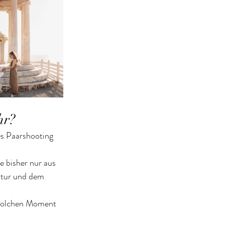
hr?
es Paarshooting 
e bisher nur aus 
atur und dem 
 solchen Moment 